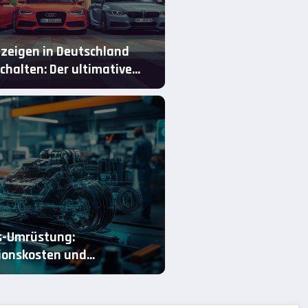
zeigen in Deutschland
schalten: Der ultimative
r 2024
s-Umrüstung:
tionskosten und
potenziale im Vergleich