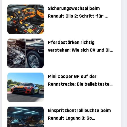
Sicherungswechsel beim
Renault Clio 2: Schritt-für-
Schritt-Anleitung für
Einsteiger
Pferdestärken richtig
verstehen: Wie sich CV und DIN-
PS auf Ihre Kfz-Steuer
auswirken
Mini Cooper GP auf der
Rennstrecke: Die beliebtesten
Track Day Locations 2024
Einspritzkontrollleuchte beim
Renault Laguna 3: So
diagnostizieren Sie das