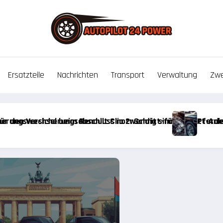
Ersatzteile
Nachrichten
Transport
Verwaltung
Zwe
tt-Anleitung für Einsteiger
Pferdestärken richtig verstehen: Wie sich CV und DIN-PS au
Min