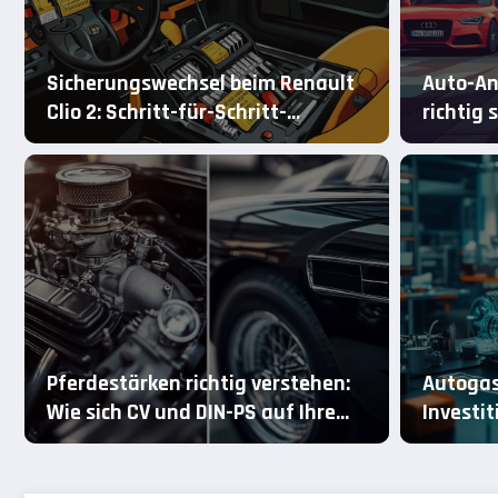
Sicherungswechsel beim Renault
Auto-An
Clio 2: Schritt-für-Schritt-
richtig 
Anleitung für Einsteiger
Ratgebe
Pferdestärken richtig verstehen:
Autoga
Wie sich CV und DIN-PS auf Ihre
Investi
Kfz-Steuer auswirken
Einspar