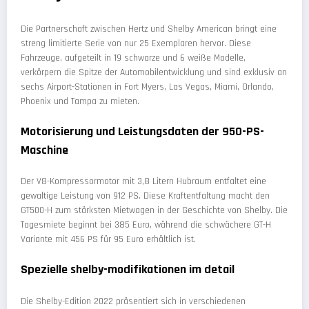
Die Partnerschaft zwischen Hertz und Shelby American bringt eine
streng limitierte Serie von nur 25 Exemplaren hervor. Diese
Fahrzeuge, aufgeteilt in 19 schwarze und 6 weiße Modelle,
verkörpern die Spitze der Automobilentwicklung und sind exklusiv an
sechs Airport-Stationen in Fort Myers, Las Vegas, Miami, Orlando,
Phoenix und Tampa zu mieten.
Motorisierung und Leistungsdaten der 950-PS-
Maschine
Der V8-Kompressormotor mit 3,8 Litern Hubraum entfaltet eine
gewaltige Leistung von 912 PS. Diese Kraftentfaltung macht den
GT500-H zum stärksten Mietwagen in der Geschichte von Shelby. Die
Tagesmiete beginnt bei 385 Euro, während die schwächere GT-H
Variante mit 456 PS für 95 Euro erhältlich ist.
Spezielle shelby-modifikationen im detail
Die Shelby-Edition 2022 präsentiert sich in verschiedenen