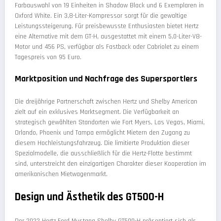
Farbauswahl von 19 Einheiten in Shadow Black und 6 Exemplaren in
Oxford White. Ein 3,8-Liter-Kompressor sorgt für die gewaltige
Leistungssteigerung. Für preisbewusste Enthusiasten bietet Hertz
eine Alternative mit dem GT-H, ausgestattet mit einem 5,0-Liter-V8-
Motor und 456 PS, verfügbar als Fastback oder Cabriolet zu einem
Tagespreis von 95 Euro.
Marktposition und Nachfrage des Supersportlers
Die dreijährige Partnerschaft zwischen Hertz und Shelby American
zielt auf ein exklusives Marktsegment. Die Verfügbarkeit an
strategisch gewählten Standorten wie Fort Myers, Las Vegas, Miami,
Orlando, Phoenix und Tampa ermöglicht Mietern den Zugang zu
diesem Hochleistungsfahrzeug. Die limitierte Produktion dieser
Spezialmodelle, die ausschließlich für die Hertz-Flotte bestimmt
sind, unterstreicht den einzigartigen Charakter dieser Kooperation im
amerikanischen Mietwagenmarkt.
Design und Ästhetik des GT500-H