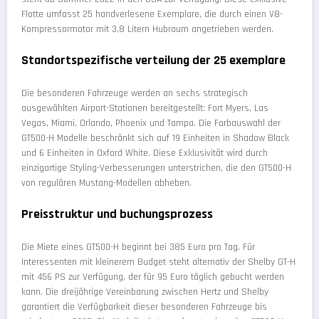
Flotte umfasst 25 handverlesene Exemplare, die durch einen V8-
Kompressormotor mit 3,8 Litern Hubraum angetrieben werden.
Standortspezifische verteilung der 25 exemplare
Die besonderen Fahrzeuge werden an sechs strategisch
ausgewählten Airport-Stationen bereitgestellt: Fort Myers, Las
Vegas, Miami, Orlando, Phoenix und Tampa. Die Farbauswahl der
GT500-H Modelle beschränkt sich auf 19 Einheiten in Shadow Black
und 6 Einheiten in Oxford White. Diese Exklusivität wird durch
einzigartige Styling-Verbesserungen unterstrichen, die den GT500-H
von regulären Mustang-Modellen abheben.
Preisstruktur und buchungsprozess
Die Miete eines GT500-H beginnt bei 385 Euro pro Tag. Für
Interessenten mit kleinerem Budget steht alternativ der Shelby GT-H
mit 456 PS zur Verfügung, der für 95 Euro täglich gebucht werden
kann. Die dreijährige Vereinbarung zwischen Hertz und Shelby
garantiert die Verfügbarkeit dieser besonderen Fahrzeuge bis