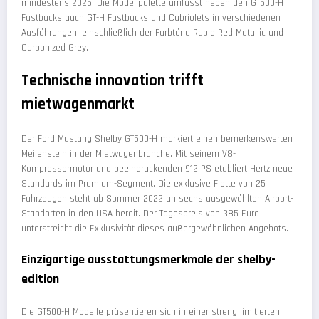
mindestens 2025. Die Modellpalette umfasst neben den GT500-H
Fastbacks auch GT-H Fastbacks und Cabriolets in verschiedenen
Ausführungen, einschließlich der Farbtöne Rapid Red Metallic und
Carbonized Grey.
Technische innovation trifft
mietwagenmarkt
Der Ford Mustang Shelby GT500-H markiert einen bemerkenswerten
Meilenstein in der Mietwagenbranche. Mit seinem V8-
Kompressormotor und beeindruckenden 912 PS etabliert Hertz neue
Standards im Premium-Segment. Die exklusive Flotte von 25
Fahrzeugen steht ab Sommer 2022 an sechs ausgewählten Airport-
Standorten in den USA bereit. Der Tagespreis von 385 Euro
unterstreicht die Exklusivität dieses außergewöhnlichen Angebots.
Einzigartige ausstattungsmerkmale der shelby-
edition
Die GT500-H Modelle präsentieren sich in einer streng limitierten