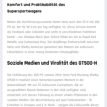
Komfort und Praktikabilität des
Supersportwagens
Neben der Hochleistungsvariante bietet Hertz auch den GT-H mit 456
PS an, der für 95 Euro pro Tag verfügbar ist. Diese Version kommt
als Fastback oder Cabriolet und steht in verschiedenen Farbtönen
bereit – von Shadow Black über Oxford White bis hin zu Rapid Red
Metallic und Carbonized Grey. Die dreijährige Partnerschaft zwischen
Hertz und Shelby American garantiert den Mietern ein exklusives
Fahrerlebnis in einer streng limitierten Fahrzeugflotte.
Soziale Medien und Viralität des GT500-H
Die Einführung des 950-PS starken 2022 Hertz Ford Mustang Shelby
GT500-H markiert einen bemerkenswerten Moment in der
Automobilwelt. Mit nur 25 exklusiven Exemplaren, die an
ausgewählten Airport-Stationen in den USA verfügbar sind,
entwickelt sich dieses Fahrzeug zu einem viralen Phänomen in den
sozialen Medien. Die Beschränkung auf zwei Farbvarianten – 19
Einheiten in Schwarz und 6 in Weiß – steigert die Exklusivität dieser