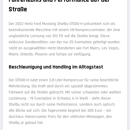
Straße
Der 2022 Hertz Ford Mustang Shelby GT500-H präsentiert sich als
beeindruckende Maschine mit einem V8-Kompressormotor, der eine
unglaubliche Leistung von 912 PS auf die Straße bringt. Diese
exklusive Sonderedition, von der nur 25 Exemplare gefertigt wurden,
steht an ausgewählten Hertz-Standorten wie Fort Myers, Las Vegas,
Miami, Orlando, Phoenix und Tampa zur Verfügung.
Beschleunigung und Handling im Alltagstest
Der GT500-H nutzt einen 3,8-Liter-Kompressor für seine beachtliche
Mehrleistung. Die Kraft wird durch ein speziell abgestimmtes
Fahrwerk auf die Straße gebracht. Mit seiner schwarzen oder weißen
Lackierung – 19 Exemplare in Schwarz, 6 in Weiß – zieht dieser
Shelby nicht nur durch seine Performance, sondern auch optisch
alle Blicke auf sich. Die Tagesmiete beginnt bei 385 Euro – ein
durchaus interessanter Preis für den stärksten Mietwagen, den
Shelby je gebaut hat.