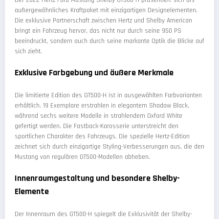
Der 2022 Hertz Ford Mustang Shelby GT500-H präsentiert sich als
außergewöhnliches Kraftpaket mit einzigartigen Designelementen.
Die exklusive Partnerschaft zwischen Hertz und Shelby American
bringt ein Fahrzeug hervor, das nicht nur durch seine 950 PS
beeindruckt, sondern auch durch seine markante Optik die Blicke auf
sich zieht.
Exklusive Farbgebung und äußere Merkmale
Die limitierte Edition des GT500-H ist in ausgewählten Farbvarianten
erhältlich. 19 Exemplare erstrahlen in elegantem Shadow Black,
während sechs weitere Modelle in strahlendem Oxford White
gefertigt werden. Die Fastback-Karosserie unterstreicht den
sportlichen Charakter des Fahrzeugs. Die spezielle Hertz-Edition
zeichnet sich durch einzigartige Styling-Verbesserungen aus, die den
Mustang von regulären GT500-Modellen abheben.
Innenraumgestaltung und besondere Shelby-
Elemente
Der Innenraum des GT500-H spiegelt die Exklusivität der Shelby-