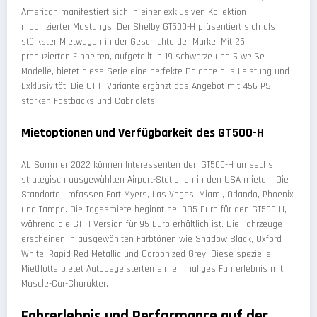
American manifestiert sich in einer exklusiven Kollektion
modifizierter Mustangs. Der Shelby GT500-H präsentiert sich als
stärkster Mietwagen in der Geschichte der Marke. Mit 25
produzierten Einheiten, aufgeteilt in 19 schwarze und 6 weiße
Modelle, bietet diese Serie eine perfekte Balance aus Leistung und
Exklusivität. Die GT-H Variante ergänzt das Angebot mit 456 PS
starken Fastbacks und Cabriolets.
Mietoptionen und Verfügbarkeit des GT500-H
Ab Sommer 2022 können Interessenten den GT500-H an sechs
strategisch ausgewählten Airport-Stationen in den USA mieten. Die
Standorte umfassen Fort Myers, Las Vegas, Miami, Orlando, Phoenix
und Tampa. Die Tagesmiete beginnt bei 385 Euro für den GT500-H,
während die GT-H Version für 95 Euro erhältlich ist. Die Fahrzeuge
erscheinen in ausgewählten Farbtönen wie Shadow Black, Oxford
White, Rapid Red Metallic und Carbonized Grey. Diese spezielle
Mietflotte bietet Autobegeisterten ein einmaliges Fahrerlebnis mit
Muscle-Car-Charakter.
Fahrerlebnis und Performance auf der