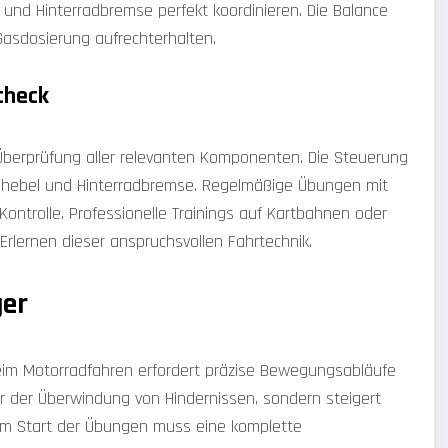
und Hinterradbremse perfekt koordinieren. Die Balance
asdosierung aufrechterhalten.
check
Überprüfung aller relevanten Komponenten. Die Steuerung
gshebel und Hinterradbremse. Regelmäßige Übungen mit
ontrolle. Professionelle Trainings auf Kartbahnen oder
Erlernen dieser anspruchsvollen Fahrtechnik.
ger
eim Motorradfahren erfordert präzise Bewegungsabläufe
nur der Überwindung von Hindernissen, sondern steigert
em Start der Übungen muss eine komplette