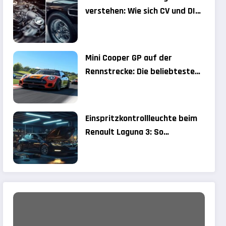
verstehen: Wie sich CV und DIN-
PS auf Ihre Kfz-Steuer
auswirken
Mini Cooper GP auf der
Rennstrecke: Die beliebtesten
Track Day Locations 2024
Einspritzkontrollleuchte beim
Renault Laguna 3: So
diagnostizieren Sie das
Problem richtig