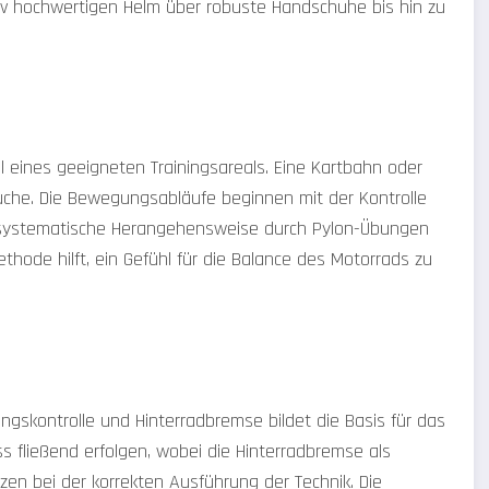
iv hochwertigen Helm über robuste Handschuhe bis hin zu
l eines geeigneten Trainingsareals. Eine Kartbahn oder
uche. Die Bewegungsabläufe beginnen mit der Kontrolle
e systematische Herangehensweise durch Pylon-Übungen
ethode hilft, ein Gefühl für die Balance des Motorrads zu
gskontrolle und Hinterradbremse bildet die Basis für das
 fließend erfolgen, wobei die Hinterradbremse als
tzen bei der korrekten Ausführung der Technik. Die