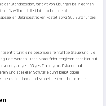
mit der Standposition, gefolgt von Übungen bei niedrigen
t sanft, während die Hinterradbremse als
f speziellen Geländestrecken kostet etwa 300 Euro für drei
ungsentfaltung eine besonders feinfühlige Steuerung. Die
guliert werden. Diese Motorräder reagieren sensibler auf
, verlangt regelmäßiges Training mit Pylonen auf
efeln und spezieller Schutzkleidung bleibt dabei
viduelles Feedback und schnellere Fortschritte in der
ken