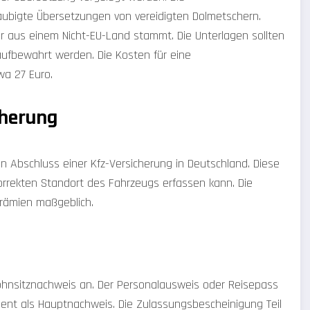
aubigte Übersetzungen von vereidigten Dolmetschern.
ser aus einem Nicht-EU-Land stammt. Die Unterlagen sollten
 aufbewahrt werden. Die Kosten für eine
a 27 Euro.
cherung
en Abschluss einer Kfz-Versicherung in Deutschland. Diese
korrekten Standort des Fahrzeugs erfassen kann. Die
prämien maßgeblich.
hnsitznachweis an. Der Personalausweis oder Reisepass
ient als Hauptnachweis. Die Zulassungsbescheinigung Teil