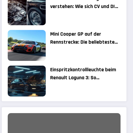
verstehen: Wie sich CV und DIN-
PS auf Ihre Kfz-Steuer
auswirken
Mini Cooper GP auf der
Rennstrecke: Die beliebtesten
Track Day Locations 2024
Einspritzkontrollleuchte beim
Renault Laguna 3: So
diagnostizieren Sie das
Problem richtig